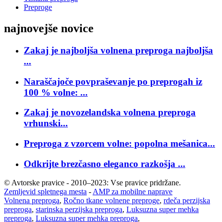
Preproge
najnovejše novice
Zakaj je najboljša volnena preproga najboljša
...
Naraščajoče povpraševanje po preprogah iz
100 % volne: ...
Zakaj je novozelandska volnena preproga
vrhunski...
Preproga z vzorcem volne: popolna mešanica...
Odkrijte brezčasno eleganco razkošja ...
© Avtorske pravice - 2010–2023: Vse pravice pridržane.
Zemljevid spletnega mesta
-
AMP za mobilne naprave
Volnena preproga
,
Ročno tkane volnene preproge
,
rdeča perzijska
preproga
,
starinska perzijska preproga
,
Luksuzna super mehka
preproga
,
Luksuzna super mehka preproga
,