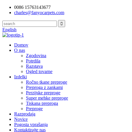
0086 15763143677
charles@fanyocarpets.com
English
Domov
O nas
Zgodovina
Potrdila
Razstava
Ogled tovarne
Izdelki
Ročno tkane preproge
Preproga z zankami
Perzijske preproge
Super mehke preproge
Tiskana preproga
Preproge
Razprodaja
Novice
Pogosta vprašanja
Kontaktirajte nas