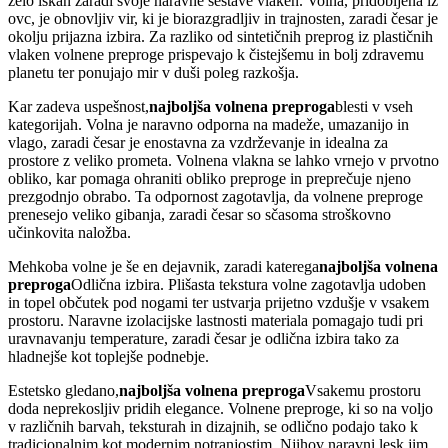
zelo iskan zaradi svoje naravne sestave vlaken. Volna, pridobljena iz
ovc, je obnovljiv vir, ki je biorazgradljiv in trajnosten, zaradi česar je
okolju prijazna izbira. Za razliko od sintetičnih preprog iz plastičnih
vlaken volnene preproge prispevajo k čistejšemu in bolj zdravemu
planetu ter ponujajo mir v duši poleg razkošja.
Kar zadeva uspešnost,
najboljša volnena preproga
blesti v vseh
kategorijah. Volna je naravno odporna na madeže, umazanijo in
vlago, zaradi česar je enostavna za vzdrževanje in idealna za
prostore z veliko prometa. Volnena vlakna se lahko vrnejo v prvotno
obliko, kar pomaga ohraniti obliko preproge in preprečuje njeno
prezgodnjo obrabo. Ta odpornost zagotavlja, da volnene preproge
prenesejo veliko gibanja, zaradi česar so sčasoma stroškovno
učinkovita naložba.
Mehkoba volne je še en dejavnik, zaradi katerega
najboljša volnena
preproga
Odlična izbira. Plišasta tekstura volne zagotavlja udoben
in topel občutek pod nogami ter ustvarja prijetno vzdušje v vsakem
prostoru. Naravne izolacijske lastnosti materiala pomagajo tudi pri
uravnavanju temperature, zaradi česar je odlična izbira tako za
hladnejše kot toplejše podnebje.
Estetsko gledano,
najboljša volnena preproga
Vsakemu prostoru
doda neprekosljiv pridih elegance. Volnene preproge, ki so na voljo
v različnih barvah, teksturah in dizajnih, se odlično podajo tako k
tradicionalnim kot modernim notranjostim. Njihov naravni lesk jim