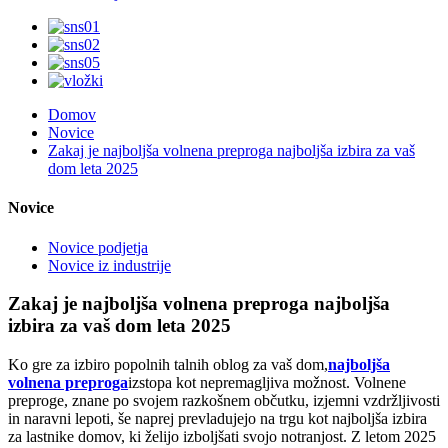
Domov
Novice
Zakaj je najboljša volnena preproga najboljša izbira za vaš
dom leta 2025
Novice
Novice podjetja
Novice iz industrije
Zakaj je najboljša volnena preproga najboljša
izbira za vaš dom leta 2025
Ko gre za izbiro popolnih talnih oblog za vaš dom,
najboljša
volnena preproga
izstopa kot nepremagljiva možnost. Volnene
preproge, znane po svojem razkošnem občutku, izjemni vzdržljivosti
in naravni lepoti, še naprej prevladujejo na trgu kot najboljša izbira
za lastnike domov, ki želijo izboljšati svojo notranjost. Z letom 2025