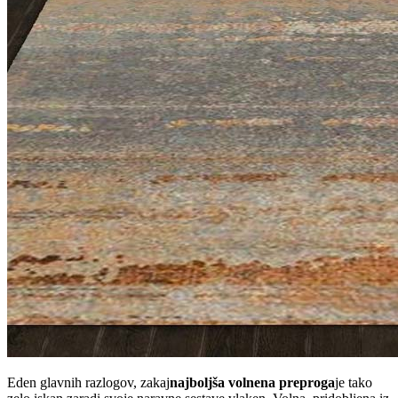
Eden glavnih razlogov, zakaj
najboljša volnena preproga
je tako