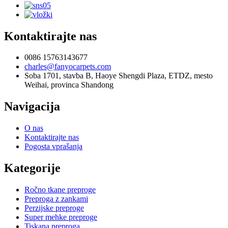
Kontaktirajte nas
0086 15763143677
charles@fanyocarpets.com
Soba 1701, stavba B, Haoye Shengdi Plaza, ETDZ, mesto
Weihai, provinca Shandong
Navigacija
O nas
Kontaktirajte nas
Pogosta vprašanja
Kategorije
Ročno tkane preproge
Preproga z zankami
Perzijske preproge
Super mehke preproge
Tiskana preproga